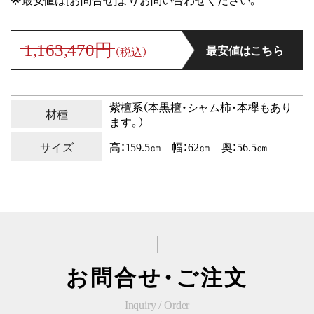
1,163,470円
最安値はこちら
（税込）
紫檀系（本黒檀・シャム柿・本欅もあり
材種
ます。）
サイズ
高：159.5㎝ 幅：62㎝ 奥：56.5㎝
お問合せ・ご注文
Inquiry / Order