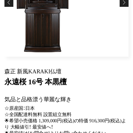
森正 新風KARAKI仏壇
永遠桜 16号 本黒檀
気品と品格漂う華麗な輝き
☆原産国：日本
☆全国配達料無料 設置組立無料
🌟希望小売価格 1,309,000円(税込)の特価 916,300円(税込)よ
り 大幅値引！ 最安値へ！
🌟最安値は[お問合せ]よりお問い合わせください。